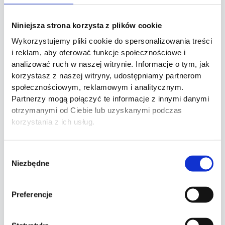
Mgr Joanna Gucajtis
dr n. med. Maciej Oszczudłowski
Niniejsza strona korzysta z plików cookie
Mgr Joanna Ulanowska
Lek. Katarzyna Rusinowicz
Wykorzystujemy pliki cookie do spersonalizowania treści
Dr n. med. Margareta Budner
i reklam, aby oferować funkcje społecznościowe i
Lek. Agnieszka Urzykowska
analizować ruch w naszej witrynie. Informacje o tym, jak
korzystasz z naszej witryny, udostępniamy partnerom
Mgr Aleksander Charakterow
społecznościowym, reklamowym i analitycznym.
Zuzanna Krupinska
Partnerzy mogą połączyć te informacje z innymi danymi
Mgr. Julita Księżycka
otrzymanymi od Ciebie lub uzyskanymi podczas
Lek. Karolina Oskroba
korzystania z ich usług.
Kinga Woźniak
Lek. Klaudia Kampa
Lek. Michał Szostek
Wybór
Medycyna
Niezbędne
zgody
Wszystkie
Urologia dziecięca
Preferencje
Opieka okołoporodowa
Chirurgia plastyczna
Fizjoterapia