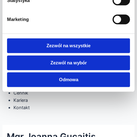
Statystyka
Logopedia
Akupunktura
Marketing
Dermatologia
Uroda
Wszystkie
Wyszczuplanie twarzy i ciała
Zezwól na wszystkie
Chirurgia plastyczna
Medycyna estetyczna
Zezwól na wybór
Kosmetologia
Zabiegi na ciało
Zabiegi na twarz
Odmowa
Odchudzanie
Cennik
Kariera
Kontakt
Mgr Joanna Gucajtis