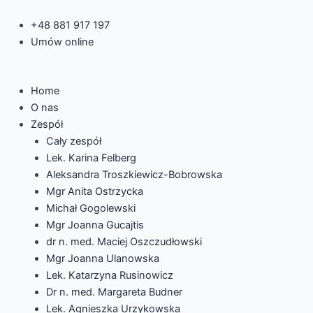
Skip
Post
to
navigation
+48 881 917 197
content
Umów online
Home
O nas
Zespół
Cały zespół
Lek. Karina Felberg
Aleksandra Troszkiewicz-Bobrowska
Mgr Anita Ostrzycka
Michał Gogolewski
Mgr Joanna Gucajtis
dr n. med. Maciej Oszczudłowski
Mgr Joanna Ulanowska
Lek. Katarzyna Rusinowicz
Dr n. med. Margareta Budner
Lek. Agnieszka Urzykowska