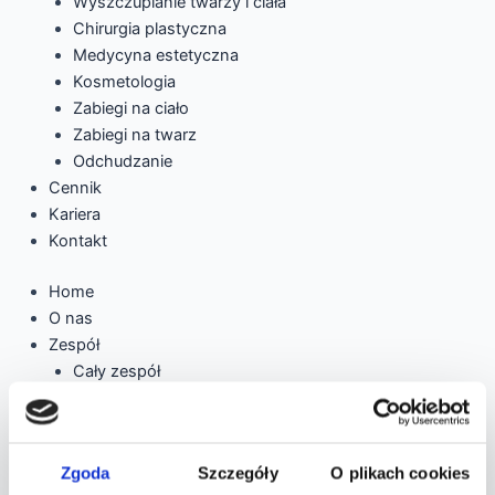
Wyszczuplanie twarzy i ciała
Chirurgia plastyczna
Medycyna estetyczna
Kosmetologia
Zabiegi na ciało
Zabiegi na twarz
Odchudzanie
Cennik
Kariera
Kontakt
Home
O nas
Zespół
Cały zespół
Lek. Karina Felberg
Aleksandra Troszkiewicz-Bobrowska
Mgr Anita Ostrzycka
Zgoda
Szczegóły
O plikach cookies
Michał Gogolewski