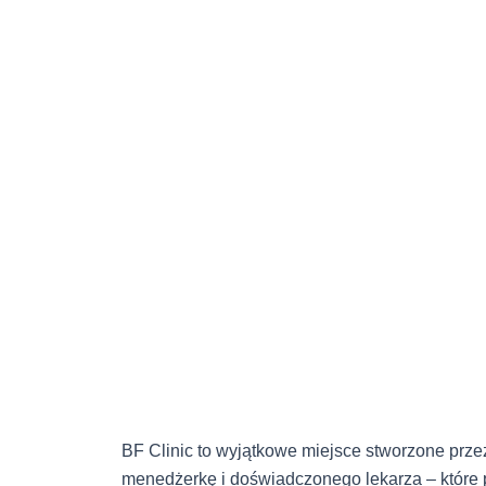
Skip
to
content
BF Clinic to wyjątkowe miejsce stworzone przez
menedżerkę i doświadczonego lekarza – które p