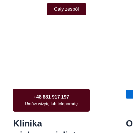
Cały zespół
+48 881 917 197
Umów wizytę lub teleporadę
Klinika
O