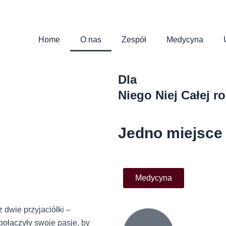
Home
O nas
Zespół
Medycyna
Dla
Niego
Niej
Całej r
Jedno miejsce d
Medycyna
 dwie przyjaciółki –
ołączyły swoje pasje, by