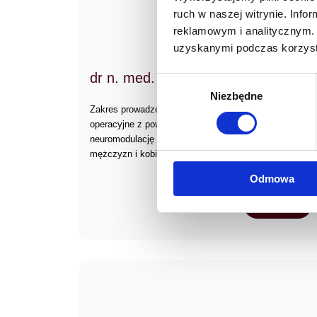
ruch w naszej witrynie. Inf
reklamowym i analitycznym. 
uzyskanymi podczas korzysta
dr n. med. Maciej Oszczudłowski
Wybór
Niezbędne
zgody
Zakres prowadzonej przeze mnie działalności zabiegowe
operacyjne z powodu zwężeń i urazów cewki moczowej
neuromodulację nerwów krzyżowych, leczenie operacy
mężczyzn i kobiet w tym implantacje sztucznych zwie
Odmowa
Więcej