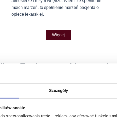
atmosferze i miłym wnętrzu. Wiem, że spełnienie
moich marzeń, to spełnienie marzeń pacjenta o
opiece lekarskiej.
Więcej
adba o Twoje wszystkie potrzeby
Szczegóły
 plików cookie
do spersonalizowania treści i reklam, aby oferować funkcje sp