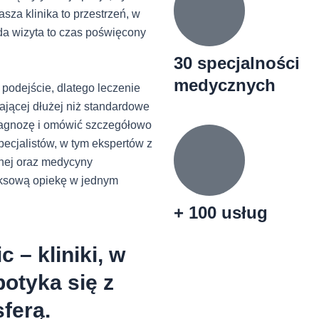
za klinika to przestrzeń, w
żda wizyta to czas poświęcony
30 specjalności
medycznych
podejście, dlatego leczenie
ającej dłużej niż standardowe
iagnozę i omówić szczegółowo
pecjalistów, w tym ekspertów z
nej oraz medycyny
eksową opiekę w jednym
+ 100 usług
 – kliniki, w
potyka się z
sferą.