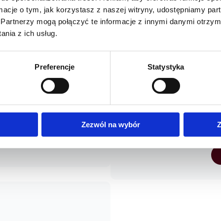
ormacje o tym, jak korzystasz z naszej witryny, udostępniamy p
Partnerzy mogą połączyć te informacje z innymi danymi otrzym
nia z ich usług.
Mgr Joanna Ulanowska
Preferencje
Statystyka
j obejmuje m.in. leczenie
Terapeutka Biologicznej Od
 – rekonstrukcje cewki moczowej,
jne z powodu nietrzymania moczu u
Największą motywacją dla mnie jest
raczy cewki moczowej.
zauważa w swoim wyglądzie i samo
każdy z nas ma inna historie i potrz
Zezwól na wybór
Z