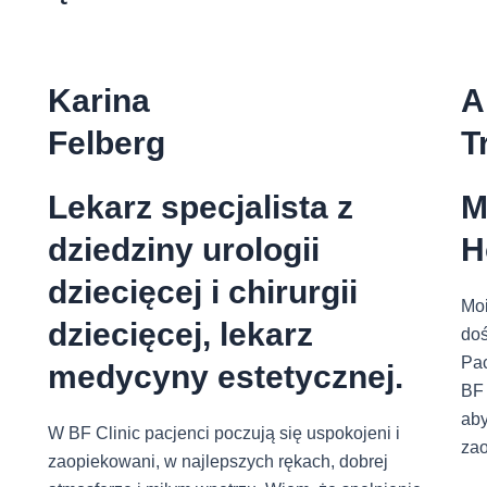
Karina
A
Felberg
T
Lekarz specjalista z
M
dziedziny urologii
H
dziecięcej i chirurgii
Moi
dziecięcej, lekarz
doś
Pac
medycyny estetycznej.
BF 
aby
W BF Clinic pacjenci poczują się uspokojeni i
za
zaopiekowani, w najlepszych rękach, dobrej