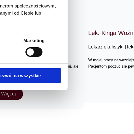
artnerom społecznościowym,
anymi od Ciebie lub
Lek. Kinga Woźn
Marketing
nowy Twarzy | Kosmetyczka
Lekarz okulistyki | l
 zadowolenie pacjenta ze zmian jakie
W mojej pracy najważniejs
poczuciu.v”Wszyscy jesteśmy połączeni, ale
Pacjentom poczuć się pewn
eby”.
ezwól na wszystkie
Więcej