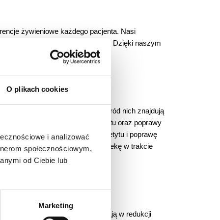
erencje żywieniowe każdego pacjenta. Nasi
wy do wdrożenia w codziennym życiu. Dzięki naszym
iu trwałych efektów.
O plikach cookies
tów w
tabletkach i
zastrzykach
.
Wśród nich znajdują
ła na zasadzie zmni
ejszenia apetytu oraz poprawy
 sposób, wpływając na regulację apetytu i poprawę
ołecznościowe i analizować
m. Oferujemy także kompleksową opiekę w trakcie
artnerom społecznościowym,
anymi od Ciebie lub
Marketing
radiofrekwencja. Zabiegi te pomagają w redukcji