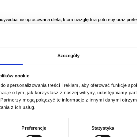
dywidualnie opracowana dieta, która uwzględnia potrzeby oraz pref
anu żywieniowego, który będzie nie tylko skuteczny, ale także łat
ywieniowych, które mogą utrzymać na dłużej, co sprzyja osiągnięc
zastrzyki
Szczegóły
udzające z wykorzystaniem
nowoczesnych
i bezpiecznych
prepara
 plików cookie
spierają proces odchudzania. Ozempic, zawierający semaglutyd, dzia
ciała. Mounjaro, z kolei, zawiera tirzepatid, który działa w podobny
do spersonalizowania treści i reklam, aby oferować funkcje sp
bierane do potrzeb pacjenta po wcześniejszej konsultacji z lekarze
ormacje o tym, jak korzystasz z naszej witryny, udostępniamy p
ntom wsparcie i bezpieczeństwo.
Partnerzy mogą połączyć te informacje z innymi danymi otrzym
nia z ich usług.
Preferencje
Statystyka
zabiegi na ciało, takie jak masaże wyszczuplające, fala radiowa czy 