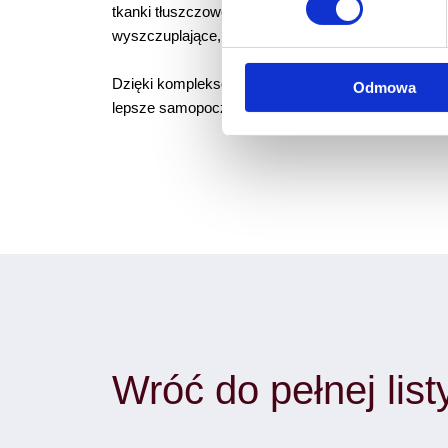
tkanki tłuszczowej oraz modelowaniu sylwetki, dzia
wyszczuplające, które wspomagają redukcję tkanki 
Dzięki kompleksowemu podejściu, nasi pacjenci nie 
Odmowa
lepsze samopoczucie. Nasza klinika to miejsce, gd
Wróć do pełnej lis