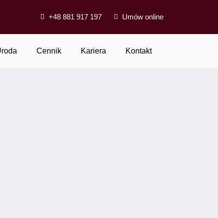
+48 881 917 197
Umów online
roda
Cennik
Kariera
Kontakt