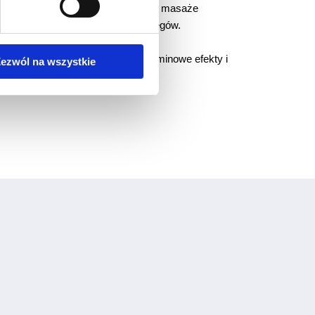
odatkowo, w naszej klinice oferujemy masaże
doskonałe uzupełnienie innych zabiegów.
ycia, co przekłada się na długoterminowe efekty i
ezwól na wszystkie
alne podejście do swoich potrzeb.