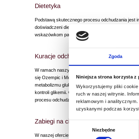
Dietetyka
Podstawą skutecznego procesu odchudzania jest in
doświadczeni dietetycy pracują nad stworzeniem pl
wskazówkom pacjenci uczą się zdrowych nawyków ż
Kuracje odchudzające wykorzystujące 
Zgoda
W ramach naszych usług
prowadzimy
terapie o
dch
Niniejsza strona korzysta z
się Ozempic i Mounjaro, nowoczesne leki, które w
metabolizmu glukozy, co prowadzi do redukcji masy 
Wykorzystujemy pliki cookie 
kontroli glikemii. Oba preparaty są odpowiednio do
ruch w naszej witrynie. Inf
procesu odchudzania, aby zapewnić naszym pacje
reklamowym i analitycznym. 
uzyskanymi podczas korzysta
Zabiegi na ciało
Wybór
Niezbędne
zgody
W naszej ofercie znajdują się również innowacyjne 