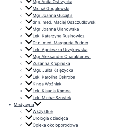
Mgr Anita Ostrzycka
Michał Gogolewski
Mgr Joanna Gucajtis
dr n. med. Maciej Oszczudłowski
Mgr Joanna Ulanowska
Lek. Katarzyna Rusinowicz
Dr n. med. Margareta Budner
Lek. Agnieszka Urzykowska
Mgr Aleksander Charakterow
Zuzanna Krupinska
Mgr. Julita Księżycka
Lek. Karolina Oskroba
Kinga Woźniak
Lek. Klaudia Kampa
Lek. Michał Szostek
Medycyna
Wszystkie
Urologia dziecięca
Opieka okołoporodowa