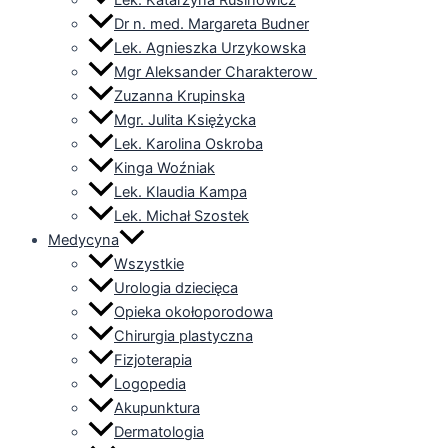
Dr n. med. Margareta Budner
Lek. Agnieszka Urzykowska
Mgr Aleksander Charakterow
Zuzanna Krupinska
Mgr. Julita Księżycka
Lek. Karolina Oskroba
Kinga Woźniak
Lek. Klaudia Kampa
Lek. Michał Szostek
Medycyna
Wszystkie
Urologia dziecięca
Opieka okołoporodowa
Chirurgia plastyczna
Fizjoterapia
Logopedia
Akupunktura
Dermatologia