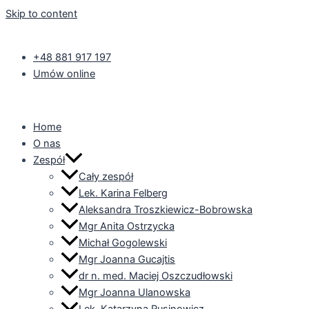
Skip to content
+48 881 917 197
Umów online
Home
O nas
Zespół
Cały zespół
Lek. Karina Felberg
Aleksandra Troszkiewicz-Bobrowska
Mgr Anita Ostrzycka
Michał Gogolewski
Mgr Joanna Gucajtis
dr n. med. Maciej Oszczudłowski
Mgr Joanna Ulanowska
Lek. Katarzyna Rusinowicz