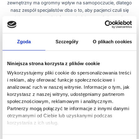
zewnętrzny ma ogromny wpływ na samopoczucie, dlatego
nasz zespół specjalistów dba o to, aby pacjenci czuli się
dobrze we własnej skórze na każdym etapie leczenia.
Więcej
Zgoda
Szczegóły
O plikach cookies
Kosmetologia
Pielęgnacja, terapia kosmetyczna
Niniejsza strona korzysta z plików cookie
Kosmetolog to specjalista, który zajmuje się kompleksową
Wykorzystujemy pliki cookie do spersonalizowania treści
pielęgnacją skóry twarzy i ciała, oferując szeroki wachlarz
i reklam, aby oferować funkcje społecznościowe i
zabiegów dostosowanych do indywidualnych potrzeb
analizować ruch w naszej witrynie. Informacje o tym, jak
klientów. W naszej klinice stawiamy na holistyczne
korzystasz z naszej witryny, udostępniamy partnerom
podejście do pielęgnacji, dlatego łączymy tradycyjne metody
społecznościowym, reklamowym i analitycznym.
manualne z nowoczesnymi technologiami, co pozwala
Partnerzy mogą połączyć te informacje z innymi danymi
osiągać doskonałe efekty. Dzięki temu możemy zadbać o
otrzymanymi od Ciebie lub uzyskanymi podczas
regenerację skóry, poprawić jej kondycję oraz przywrócić
korzystania z ich usług.
zdrowy i promienny wygląd. Nasze usługi obejmują zarówno
relaksujące zabiegi pielęgnacyjne, jak i terapie